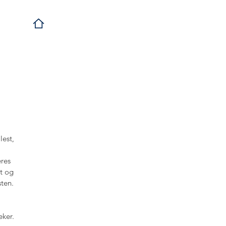
lest,
eres
rt og
sten.
eker.