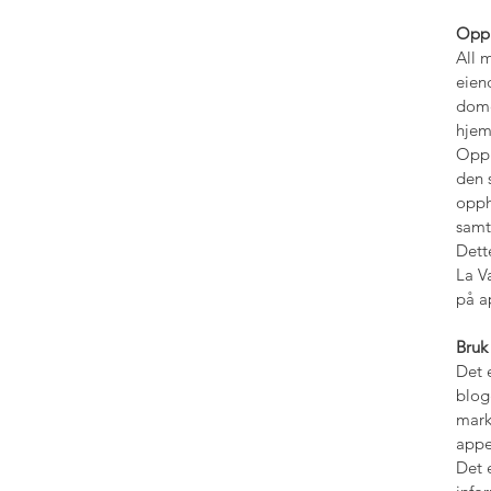
Opph
All 
eien
dome
hjem
Opph
den 
opph
samt
Dett
La V
på a
Bruk
Det 
blogg
mark
appe
Det 