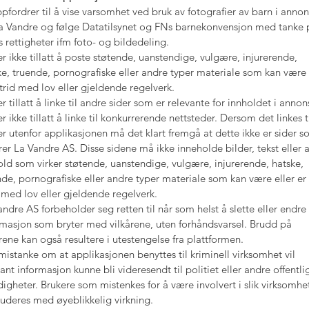
ppfordrer til å vise varsomhet ved bruk av fotografier av barn i annon
a Vandre og følge Datatilsynet og FNs barnekonvensjon med tanke 
s rettigheter ifm foto- og bildedeling.
er ikke tillatt å poste støtende, uanstendige, vulgære, injurerende,
ke, truende, pornografiske eller andre typer materiale som kan være 
 strid med lov eller gjeldende regelverk.
r tillatt å linke til andre sider som er relevante for innholdet i annon
r ikke tillatt å linke til konkurrerende nettsteder. Dersom det linkes t
er utenfor applikasjonen må det klart fremgå at dette ikke er sider 
ører La Vandre AS. Disse sidene må ikke inneholde bilder, tekst eller 
old som virker støtende, uanstendige, vulgære, injurerende, hatske,
nde, pornografiske eller andre typer materiale som kan være eller er 
d med lov eller gjeldende regelverk.
andre AS forbeholder seg retten til når som helst å slette eller endre
rmasjon som bryter med vilkårene, uten forhåndsvarsel. Brudd på
årene kan også resultere i utestengelse fra plattformen.
mistanke om at applikasjonen benyttes til kriminell virksomhet vil
ant informasjon kunne bli videresendt til politiet eller andre offentli
igheter. Brukere som mistenkes for å være involvert i slik virksomhet
luderes med øyeblikkelig virkning.