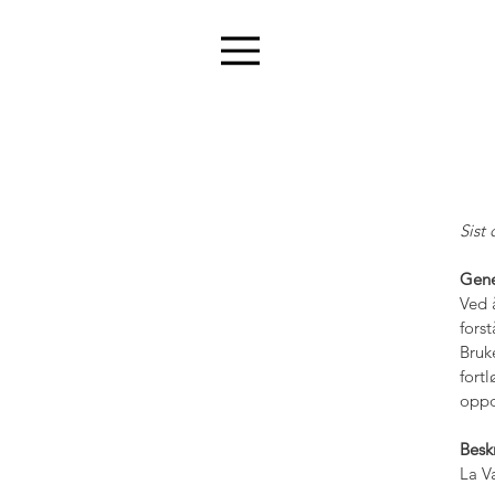
Sist
Gene
Ved 
fors
Bruk
fort
oppd
Besk
La V