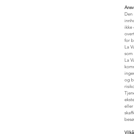
Ansv
Den 
innh
ikke
over
for b
La V
som 
La V
komm
inge
og b
risi
Tjene
ekst
eller
skaf
besø
Vilk