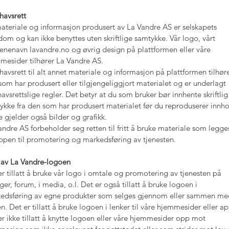
avsrett
materiale og informasjon produsert av La Vandre AS er selskapets
dom og kan ikke benyttes uten skriftlige samtykke. Vår logo, vårt
nenavn lavandre.no og øvrig design på plattformen eller våre
mesider tilhører La Vandre AS.
avsrett til alt annet materiale og informasjon på plattformen tilhør
som har produsert eller tilgjengeliggjort materialet og er underlagt
avsrettslige regler. Det betyr at du som bruker bør innhente skriftlig
ykke fra den som har produsert materialet før du reproduserer innho
e gjelder også bilder og grafikk.
andre AS forbeholder seg retten til fritt å bruke materiale som legge
ppen til promotering og markedsføring av tjenesten.
 av La Vandre-logoen
er tillatt å bruke vår logo i omtale og promotering av tjenesten på
er, forum, i media, o.l. Det er også tillatt å bruke logoen i
edsføring av egne produkter som selges gjennom eller sammen me
n. Det er tillatt å bruke logoen i lenker til våre hjemmesider eller a
er ikke tillatt å knytte logoen eller våre hjemmesider opp mot