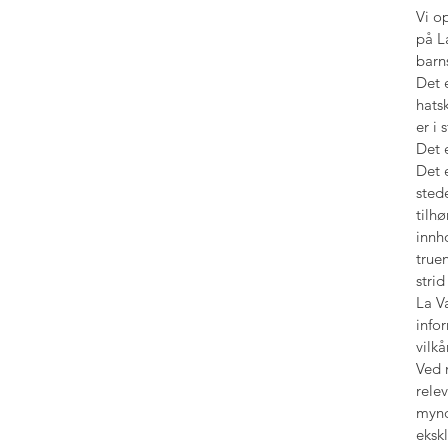
Vi o
på L
barn
Det 
hats
er i
Det e
Det e
sted
tilh
innh
true
stri
La V
info
vilk
Ved 
relev
mynd
eksk