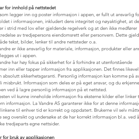
ar for innhold på nettstedet
som legger inn og poster informasjon i appen, er fullt ut ansvarlig fo
oldet i informasjonen, inkludert dens integritet og nøyaktighet, at d
 er i strid med lov eller gjeldende regelverk og at den ikke medfører
tredelse av tredjepersons eiendomsrett eller personvern. Dette gjeld
åde tekst, bilder, lenker til andre nettsteder o.a.
andre er ikke ansvarlig for materiale, informasjon, produkter eller an
legges ut i appen.
andre har høy fokus på sikkerhet for å forhindre at utenforstående
er inn eller tapper informasjon fra applikasjonen. Det finnes likevel
n absolutt sikkerhetsgaranti. Personlig informasjon kan komme på a
li misbrukt. Informasjon som deles er på eget ansvar, og du erkjenne
koen ved å lagre personlig informasjon på et nettsted.
sten vil kunne inneholde informasjon fra eksterne kilder eller linker t
ern informasjon. La Vandre AS garanterer ikke for at denne informas
 linkene til enhver tid er korrekt og oppdatert. Brukerne vil selv mått
fe seg oversikt og undersøke at de har korrekt informasjon bl.a. ved 
ke tredjeparts egne nettsider.
år for bruk av applikasjonen