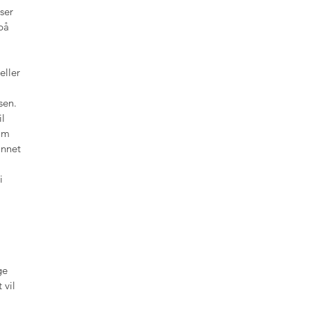
ser
på
eller
sen.
il
som
annet
i
ge
 vil