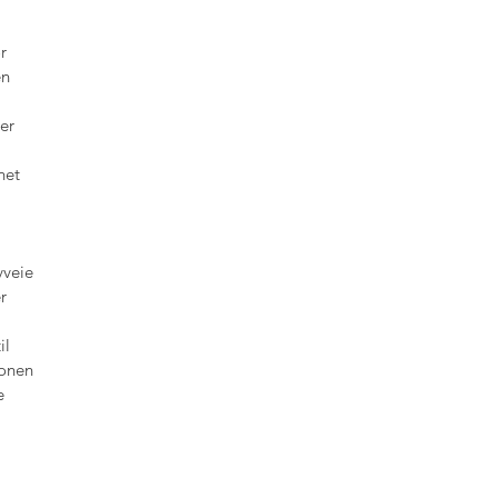
r
en
er
net
vveie
r
il
jonen
e
å