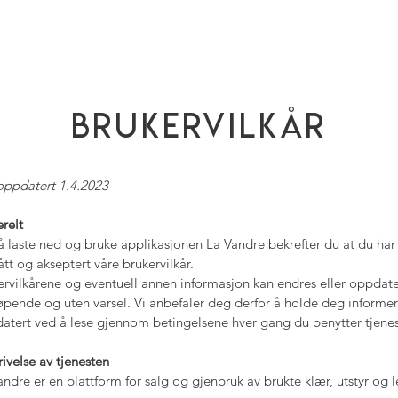
Brukervilkår
 oppdatert 1.4.2023
relt
å laste ned og bruke applikasjonen La Vandre bekrefter du at du har 
tått og akseptert våre brukervilkår.
ervilkårene og eventuell annen informasjon kan endres eller oppdat
løpende og uten varsel. Vi anbefaler deg derfor å holde deg informe
atert ved å lese gjennom betingelsene hver gang du benytter tjene
rivelse av tjenesten
andre er en plattform for salg og gjenbruk av brukte klær, utstyr og l